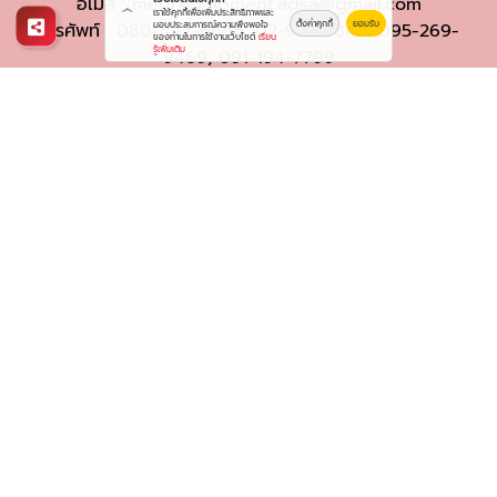
อีเมล :
meta.equipment.adsa@gmail.com
เราใช้คุกกี้เพื่อเพิ่มประสิทธิภาพและ
ตั้งค่าคุกกี้
ยอมรับ
โทรศัพท์ :
080-442-6688
มอบประสบการณ์ความพึงพอใจ
,
02-901-8840
,
095-269-
ของท่านในการใช้งานเว็บไซต์
เรียน
รู้เพิ่มเติม
9469
,
091-194-7799
© 2569
ผู้นำเข้า - จำหน่ายอุปกรณ์ทางการแพทย์
Work is Secure
Protect Data With Encrypt
Powered By
Thailand YellowPages