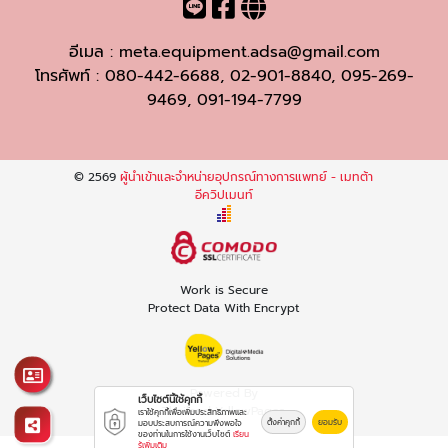
อีเมล :
meta.equipment.adsa@gmail.com
โทรศัพท์ :
080-442-6688
,
02-901-8840
,
095-269-
9469
,
091-194-7799
© 2569
ผู้นำเข้าและจำหน่ายอุปกรณ์ทางการแพทย์ - เมทต้า
อีควิปเมนท์
Work is Secure
Protect Data With Encrypt
Powered By
เว็บไซต์นี้ใช้คุกกี้
Thailand YellowPages
เราใช้คุกกี้เพื่อเพิ่มประสิทธิภาพและ
ตั้งค่าคุกกี้
ยอมรับ
มอบประสบการณ์ความพึงพอใจ
ของท่านในการใช้งานเว็บไซต์
เรียน
รู้เพิ่มเติม