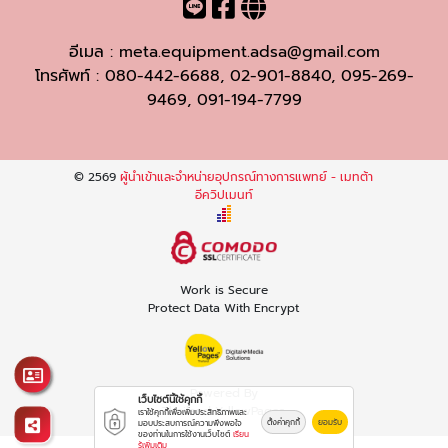
อีเมล :
meta.equipment.adsa@gmail.com
โทรศัพท์ :
080-442-6688
,
02-901-8840
,
095-269-
9469
,
091-194-7799
© 2569
ผู้นำเข้าและจำหน่ายอุปกรณ์ทางการแพทย์ - เมทต้า
อีควิปเมนท์
Work is Secure
Protect Data With Encrypt
Powered By
เว็บไซต์นี้ใช้คุกกี้
Thailand YellowPages
เราใช้คุกกี้เพื่อเพิ่มประสิทธิภาพและ
ตั้งค่าคุกกี้
ยอมรับ
มอบประสบการณ์ความพึงพอใจ
ของท่านในการใช้งานเว็บไซต์
เรียน
รู้เพิ่มเติม